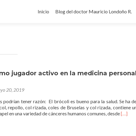
Ir
al
Inicio
Blog del doctor Mauricio Londoño R.
contenido
mo jugador activo en la medicina personal
yo 20, 2019
 podrían tener razón: El brócoli es bueno para la salud. Se ha d
, col, repollo, col rizada, coles de Bruselas y col rizada, contien
Leer
pel en una variedad de cánceres humanos comunes, desde
[…]
másBró
como
jugado