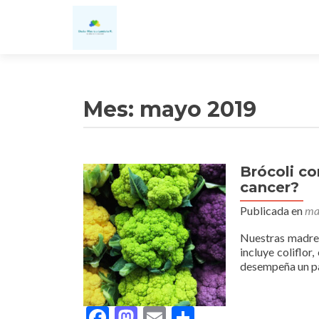
Mes:
mayo 2019
Brócoli co
cancer?
Publicada en
ma
Nuestras madres
incluye coliflor
desempeña un pa
Facebook
Mastodon
Email
Compartir