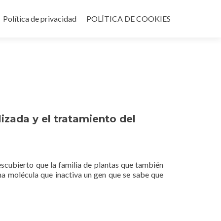
Política de privacidad
POLÍTICA DE COOKIES
izada y el tratamiento del
escubierto que la familia de plantas que también
e una molécula que inactiva un gen que se sabe que
coli
r