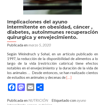
Implicaciones del ayuno
intermitente en obesidad, cáncer ,
diabetes, autoinmunes recuperación
quirurgica y envejecimiento.
Publicada en
marzo 5, 2020
Según Weindruch y Sohal, en un artículo publicado en
1997, la reducción de la disponibilidad de alimentos a lo
largo de la vida (restricción calórica) tiene efectos
notables en el envejecimiento y la duración de la vida de
los animales . . Desde entonces, se han realizado cientos
Leer
de estudios en animales y decenas de
[…]
másImplicaciones
Facebook
Mastodon
Email
Compartir
del
ayuno
intermitente
Publicada en
NUTRICIÓN
Etiquetado con
ayuno
en
intermitente
,
cancer
,
nutricion