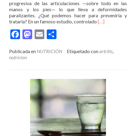
progresiva de las articulaciones —sobre todo en las
manos y los pies— lo que lleva a deformidades
paralizantes. ¿Qué podemos hacer para prevenirla y
Leer
tratarla? En un famoso estudio, controlado
[…]
másAbordaje
Facebook
Mastodon
Email
Compartir
de
la
artritis
Publicada en
NUTRICIÓN
Etiquetado con
artritis
,
por
nutricion
medio
de
dieta
basada
en
plantas
y
alimentos
integrales
no
procesados.