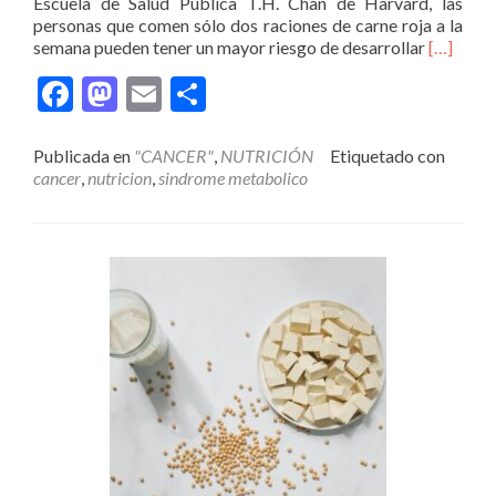
Escuela de Salud Pública T.H. Chan de Harvard, las
personas que comen sólo dos raciones de carne roja a la
Leer
semana pueden tener un mayor riesgo de desarrollar
[…]
másCO
Facebook
Mastodon
Email
Compartir
DE
CARNE
AUMEN
Publicada en
"CANCER"
,
NUTRICIÓN
Etiquetado con
RIESGO
cancer
,
nutricion
,
sindrome metabolico
DE
DIABET