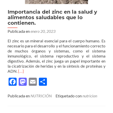
Importancia del zinc en la salud y
alimentos saludables que lo
contienen.
Publicada en
enero 20, 2023
El zinc es un mineral esencial para el cuerpo humano. Es
necesario para el desarrollo y el funcionamiento correcto
de muchos órganos y sistemas, como el sistema
inmunológico, el sistema reproductivo y el sistema
digestivo. Además, el zinc juega un papel importante en
la cicatrización de heridas y en la síntesis de proteínas y
Leer
ADN.
[…]
másImportancia
Facebook
Mastodon
Email
Compartir
del
zinc
en
Publicada en
NUTRICIÓN
Etiquetado con
nutricion
la
salud
y
alimentos