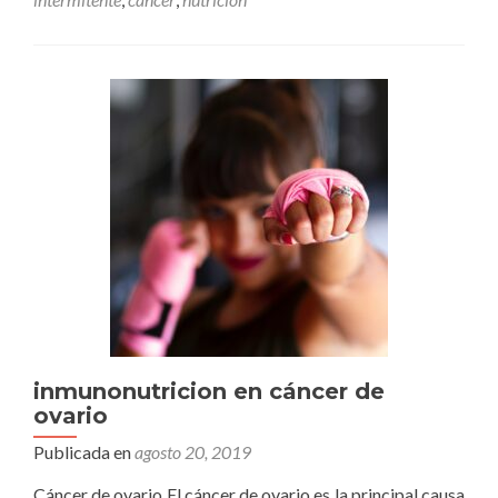
obesidad,
cáncer
,
diabetes,
autoinmunes
recuperación
quirurgica
y
envejecimiento.
inmunonutricion en cáncer de
ovario
Publicada en
agosto 20, 2019
Cáncer de ovario El cáncer de ovario es la principal causa