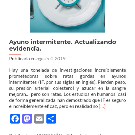
Ayuno intermitente. Actualizando
evidencia.
Publicada en
agosto 4, 2019
Hay una tonelada de investigaciones increíblemente
prometedoras sobre ratas gordas en ayunos
intermitentes (IF, por sus siglas en inglés). Pierden peso,
su presión arterial, colesterol y azúcar en la sangre
mejoran… pero son ratas. Los estudios en humanos, casi
de forma generalizada, han demostrado que IF es seguro
Leer
e increíblemente eficaz, pero en realidad no
[…]
másAyuno
Facebook
Mastodon
Email
Compartir
intermitente.
Actualizando
evidencia.