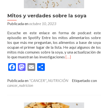
Mitos y verdades sobre la soya
Publicada en
octubre 10, 2023
Escuche en este enlace en forma de podcast este
episodio en Spotify Entre los mitos alimentarios sobre
los que más me preguntan, los alimentos a base de soya
ocupan el primer lugar de la lista. He aquí algunos de los
mitos más comunes sobre la soya, y una actualización de
Leer
lo que muestran las investigaciones
[…]
másMitos
Facebook
Mastodon
Email
Compartir
y
verdades
sobre
Publicada en
"CANCER"
,
NUTRICIÓN
Etiquetado con
la
cancer
,
nutricion
soya