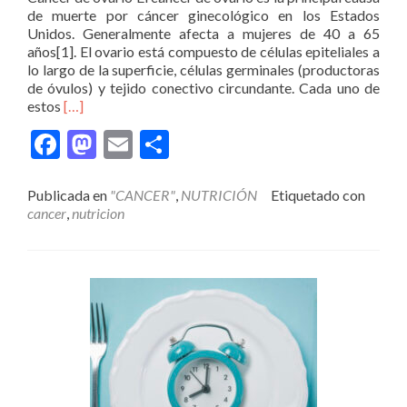
de muerte por cáncer ginecológico en los Estados
Unidos. Generalmente afecta a mujeres de 40 a 65
años[1]. El ovario está compuesto de células epiteliales a
lo largo de la superficie, células germinales (productoras
de óvulos) y tejido conectivo circundante. Cada uno de
Leer
estos
[…]
másinmunonutricion
Facebook
Mastodon
Email
Compartir
en
cáncer
de
Publicada en
"CANCER"
,
NUTRICIÓN
Etiquetado con
ovario
cancer
,
nutricion