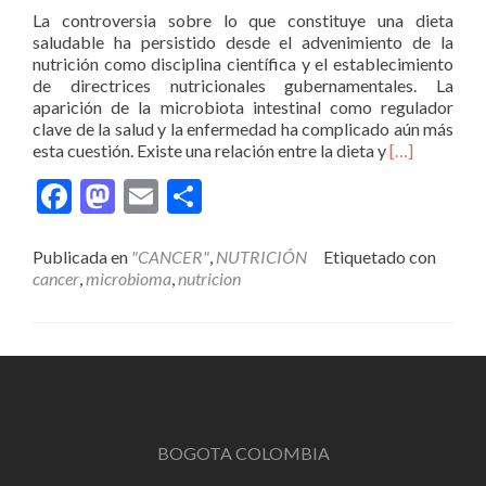
La controversia sobre lo que constituye una dieta
saludable ha persistido desde el advenimiento de la
nutrición como disciplina científica y el establecimiento
de directrices nutricionales gubernamentales. La
aparición de la microbiota intestinal como regulador
clave de la salud y la enfermedad ha complicado aún más
Leer
esta cuestión. Existe una relación entre la dieta y
[…]
másLa
Facebook
Mastodon
Email
Compartir
microbiota
intestinal
en
Publicada en
"CANCER"
,
NUTRICIÓN
Etiquetado con
la
cancer
,
microbioma
,
nutricion
dieta
y
la
salud
humana
BOGOTA COLOMBIA