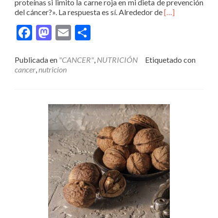
proteínas si limito la carne roja en mi dieta de prevención
Leer
del cáncer?». La respuesta es sí. Alrededor de
[…]
másCOMO
Facebook
Mastodon
Email
Compartir
CONSUMIR
SUFICIENTE
PROTEÍNA
Publicada en
"CANCER"
,
NUTRICIÓN
Etiquetado con
EN
cancer
,
nutricion
UNA
DIETA
BASADA
EN
PLANTAS?