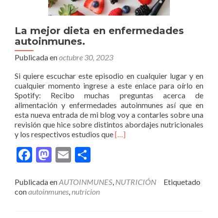
La mejor dieta en enfermedades
autoinmunes.
Publicada en
octubre 30, 2023
Si quiere escuchar este episodio en cualquier lugar y en
cualquier momento ingrese a este enlace para oírlo en
Spotify: Recibo muchas preguntas acerca de
alimentación y enfermedades autoinmunes así que en
esta nueva entrada de mi blog voy a contarles sobre una
revisión que hice sobre distintos abordajes nutricionales
Leer
y los respectivos estudios que
[…]
másLa
Facebook
Mastodon
Email
Compartir
mejor
dieta
en
Publicada en
AUTOINMUNES
,
NUTRICIÓN
Etiquetado
enfermedades
con
autoinmunes
,
nutricion
autoinmunes.