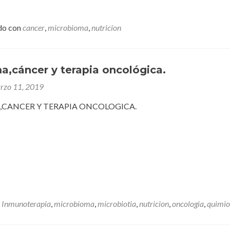
do con
cancer
,
microbioma
,
nutricion
a,cáncer y terapia oncológica.
rzo 11, 2019
CANCER Y TERAPIA ONCOLOGICA.
,
Inmunoterapia
,
microbioma
,
microbiotia
,
nutricion
,
oncologia
,
quimio