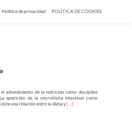
Política de privacidad
POLÍTICA DE COOKIES
na
 el advenimiento de la nutrición como disciplina
 La aparición de la microbiota intestinal como
Leer
iste una relación entre la dieta y
[…]
másLa
microbiota
intestinal
en