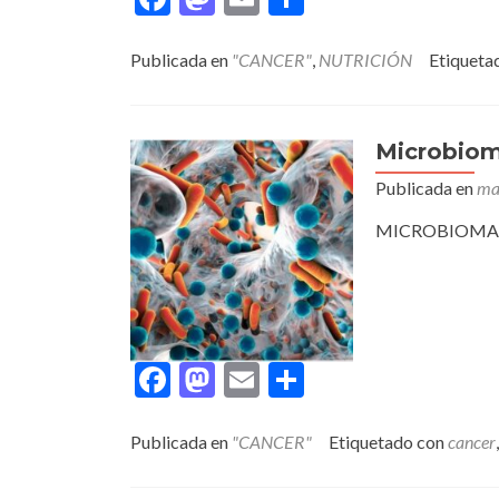
Publicada en
"CANCER"
,
NUTRICIÓN
Etiqueta
Microbiom
Publicada en
ma
MICROBIOMA,
Facebook
Mastodon
Email
Compartir
Publicada en
"CANCER"
Etiquetado con
cancer