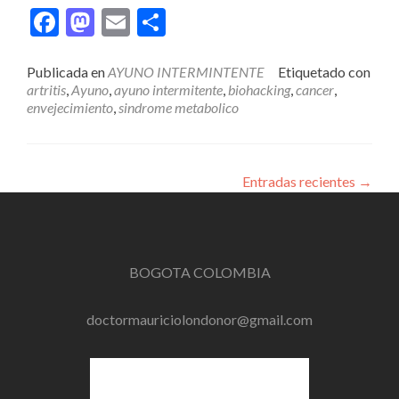
Facebook
Mastodon
Email
Compartir
Publicada en
AYUNO INTERMINTENTE
Etiquetado con
artritis
,
Ayuno
,
ayuno intermitente
,
biohacking
,
cancer
,
envejecimiento
,
sindrome metabolico
Entradas recientes
→
BOGOTA COLOMBIA
doctormauriciolondonor@gmail.com