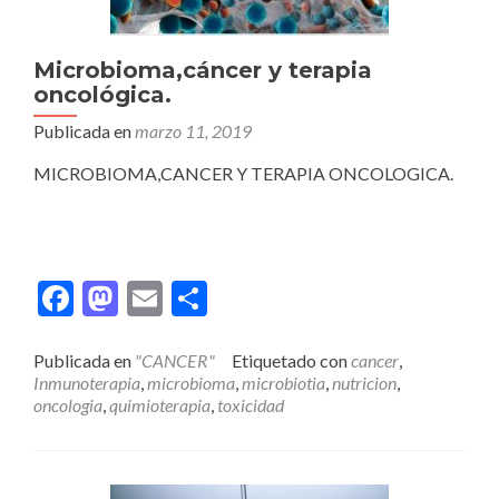
Microbioma,cáncer y terapia
oncológica.
Publicada en
marzo 11, 2019
MICROBIOMA,CANCER Y TERAPIA ONCOLOGICA.
Facebook
Mastodon
Email
Compartir
Publicada en
"CANCER"
Etiquetado con
cancer
,
Inmunoterapia
,
microbioma
,
microbiotia
,
nutricion
,
oncologia
,
quimioterapia
,
toxicidad