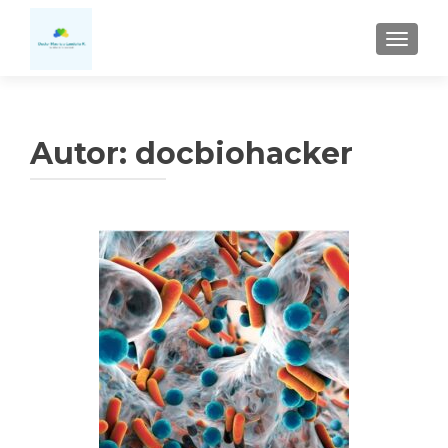
CAMBI
Autor:
docbiohacker
Navegación
de
entradas