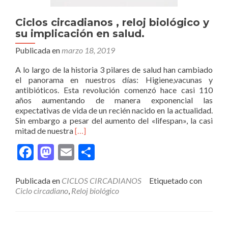
Ciclos circadianos , reloj biológico y
su implicación en salud.
Publicada en
marzo 18, 2019
A lo largo de la historia 3 pilares de salud han cambiado
el panorama en nuestros días: Higiene,vacunas y
antibióticos. Esta revolución comenzó hace casi 110
años aumentando de manera exponencial las
expectativas de vida de un recién nacido en la actualidad.
Sin embargo a pesar del aumento del «lifespan», la casi
Leer
mitad de nuestra
[…]
másCiclos
Facebook
Mastodon
Email
Compartir
circadianos
,
reloj
Publicada en
CICLOS CIRCADIANOS
Etiquetado con
biológico
Ciclo circadiano
,
Reloj biológico
y
su
implicación
en