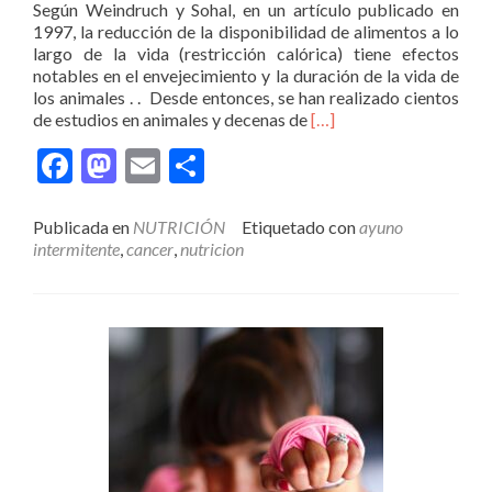
Según Weindruch y Sohal, en un artículo publicado en
1997, la reducción de la disponibilidad de alimentos a lo
largo de la vida (restricción calórica) tiene efectos
notables en el envejecimiento y la duración de la vida de
los animales . . Desde entonces, se han realizado cientos
Leer
de estudios en animales y decenas de
[…]
másImplicaciones
Facebook
Mastodon
Email
Compartir
del
ayuno
intermitente
Publicada en
NUTRICIÓN
Etiquetado con
ayuno
en
intermitente
,
cancer
,
nutricion
obesidad,
cáncer
,
diabetes,
autoinmunes
recuperación
quirurgica
y
envejecimiento.