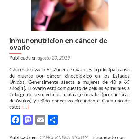
inmunonutricion en cáncer de
ovario
Publicada en
agosto 20, 2019
Cáncer de ovario El cáncer de ovario es la principal causa
de muerte por cáncer ginecológico en los Estados
Unidos. Generalmente afecta a mujeres de 40 a 65
años[1]. El ovario está compuesto de células epiteliales a
lo largo de la superficie, células germinales (productoras
de óvulos) y tejido conectivo circundante. Cada uno de
Leer
estos
[…]
másinmunonutricion
Facebook
Mastodon
Email
Compartir
en
cáncer
de
Publicada en
"CANCER"
,
NUTRICIÓN
Etiquetado con
ovario