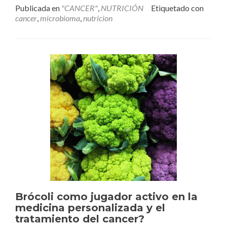
Publicada en
"CANCER"
,
NUTRICIÓN
Etiquetado con
la
cancer
,
microbioma
,
nutricion
dieta
y
la
salud
humana
Brócoli como jugador activo en la
medicina personalizada y el
tratamiento del cancer?