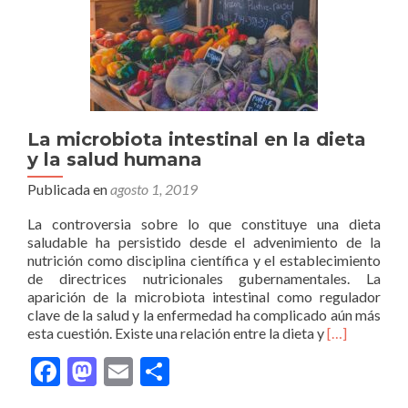
La microbiota intestinal en la dieta
y la salud humana
Publicada en
agosto 1, 2019
La controversia sobre lo que constituye una dieta
saludable ha persistido desde el advenimiento de la
nutrición como disciplina científica y el establecimiento
de directrices nutricionales gubernamentales. La
aparición de la microbiota intestinal como regulador
clave de la salud y la enfermedad ha complicado aún más
Leer
esta cuestión. Existe una relación entre la dieta y
[…]
másLa
Facebook
Mastodon
Email
Compartir
microbiota
intestinal
en