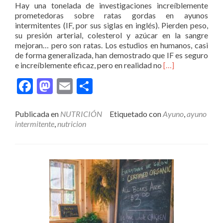
Hay una tonelada de investigaciones increíblemente
prometedoras sobre ratas gordas en ayunos
intermitentes (IF, por sus siglas en inglés). Pierden peso,
su presión arterial, colesterol y azúcar en la sangre
mejoran… pero son ratas. Los estudios en humanos, casi
de forma generalizada, han demostrado que IF es seguro
Leer
e increíblemente eficaz, pero en realidad no
[…]
másAyuno
Facebook
Mastodon
Email
Compartir
intermitente.
Actualizando
evidencia.
Publicada en
NUTRICIÓN
Etiquetado con
Ayuno
,
ayuno
intermitente
,
nutricion