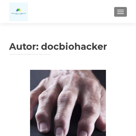
CAMBI
Autor:
docbiohacker
Navegación
de
entradas