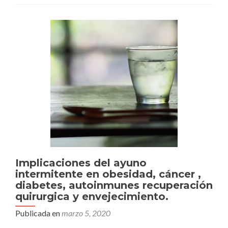
dieta
basada
en
plantas
y
alimentos
integrales
no
procesados.
Implicaciones del ayuno
intermitente en obesidad, cáncer ,
diabetes, autoinmunes recuperación
quirurgica y envejecimiento.
Publicada en
marzo 5, 2020