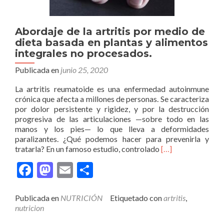
Abordaje de la artritis por medio de
dieta basada en plantas y alimentos
integrales no procesados.
Publicada en
junio 25, 2020
La artritis reumatoide es una enfermedad autoinmune
crónica que afecta a millones de personas. Se caracteriza
por dolor persistente y rigidez, y por la destrucción
progresiva de las articulaciones —sobre todo en las
manos y los pies— lo que lleva a deformidades
paralizantes. ¿Qué podemos hacer para prevenirla y
Leer
tratarla? En un famoso estudio, controlado
[…]
másAbordaje
Facebook
Mastodon
Email
Compartir
de
la
artritis
Publicada en
NUTRICIÓN
Etiquetado con
artritis
,
por
nutricion
medio
de