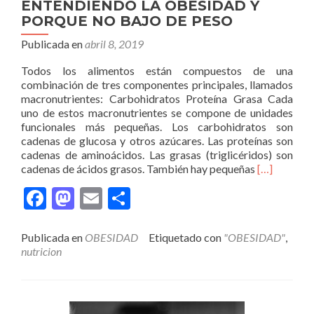
ENTENDIENDO LA OBESIDAD Y
PORQUE NO BAJO DE PESO
Publicada en
abril 8, 2019
Todos los alimentos están compuestos de una
combinación de tres componentes principales, llamados
macronutrientes: Carbohidratos Proteína Grasa Cada
uno de estos macronutrientes se compone de unidades
funcionales más pequeñas. Los carbohidratos son
cadenas de glucosa y otros azúcares. Las proteínas son
cadenas de aminoácidos. Las grasas (triglicéridos) son
Leer
cadenas de ácidos grasos. También hay pequeñas
[…]
másENTE
Facebook
Mastodon
Email
Compartir
LA
OBESIDAD
Y
Publicada en
OBESIDAD
Etiquetado con
"OBESIDAD"
,
PORQUE
nutricion
NO
BAJO
DE
PESO