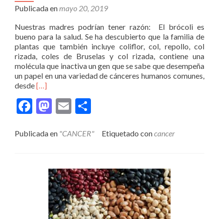
Publicada en
mayo 20, 2019
Nuestras madres podrían tener razón: El brócoli es
bueno para la salud. Se ha descubierto que la familia de
plantas que también incluye coliflor, col, repollo, col
rizada, coles de Bruselas y col rizada, contiene una
molécula que inactiva un gen que se sabe que desempeña
un papel en una variedad de cánceres humanos comunes,
Leer
desde
[…]
másBrócoli
Facebook
Mastodon
Email
Compartir
como
jugador
activo
Publicada en
"CANCER"
Etiquetado con
cancer
en
la
medicina
personalizada
y
el
tratamiento
del
cancer?